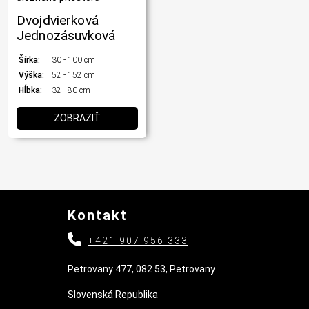
Dvojdvierková
Jednozásuvková
Šírka:
30 - 100 cm
Výška:
52 - 152 cm
Hĺbka:
32 - 80 cm
ZOBRAZIŤ
Kontakt
+421 907 956 333
Petrovany 477, 082 53, Petrovany
Slovenská Republika