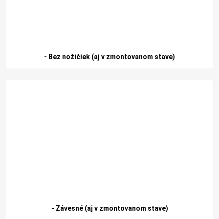
- Bez nožičiek (aj v zmontovanom stave)
- Závesné (aj v zmontovanom stave)