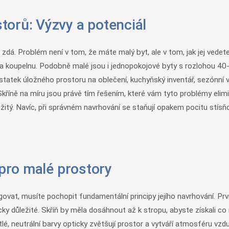
torů: Výzvy a potenciál
ed zdá. Problém není v tom, že máte malý byt, ale v tom, jak jej ve
t a koupelnu. Podobně malé jsou i jednopokojové byty s rozlohou 4
tatek úložného prostoru na oblečení, kuchyňský inventář, sezónní věc
í. Skříně na míru jsou právě tím řešením, které vám tyto problémy el
žitý. Navíc, při správném navrhování se staňují opakem pocitu stísňov
 pro malé prostory
govat, musíte pochopit fundamentální principy jejího navrhování. Prv
ticky důležité. Skříň by měla dosáhnout až k stropu, abyste získali c
tlé, neutrální barvy opticky zvětšují prostor a vytváří atmosféru vz