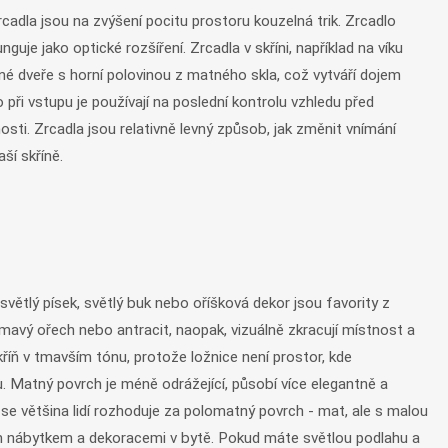
zrcadla jsou na zvýšení pocitu prostoru kouzelná trik. Zrcadlo
je jako optické rozšíření. Zrcadla v skříni, například na víku
né dveře s horní polovinou z matného skla, což vytváří dojem
 při vstupu je používají na poslední kontrolu vzhledu před
ti. Zrcadla jsou relativně levný způsob, jak změnit vnímání
ší skříně.
světlý písek, světlý buk nebo oříšková dekor jsou favority z
 tmavý ořech nebo antracit, naopak, vizuálně zkracují místnost a
kříň v tmavším tónu, protože ložnice není prostor, kde
lu. Matný povrch je méně odrážející, působí více elegantně a
xi se většina lidí rozhoduje za polomatný povrch - mat, ale s malou
tním nábytkem a dekoracemi v bytě. Pokud máte světlou podlahu a