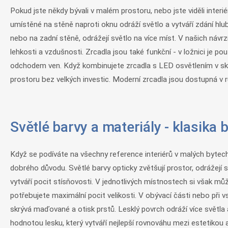
Pokud jste někdy bývali v malém prostoru, nebo jste viděli interié
umístěné na stěně naproti oknu odráží světlo a vytváří zdání hlub
nebo na zadní stěně, odrážejí světlo na více míst. V našich náv
lehkosti a vzdušnosti. Zrcadla jsou také funkční - v ložnici je p
odchodem ven. Když kombinujete zrcadla s LED osvětlením v skřín
prostoru bez velkých investic. Moderní zrcadla jsou dostupná v rů
Světlé barvy a materiály - klasika 
Když se podíváte na všechny reference interiérů v malých bytech, 
dobrého důvodu. Světlé barvy opticky zvětšují prostor, odrážejí 
vytváří pocit stísňovosti. V jednotlivých místnostech si však můž
potřebujete maximální pocit velikosti. V obývací části nebo při vs
skrývá maďované a otisk prstů. Lesklý povrch odráží více světla a 
hodnotou lesku, který vytváří nejlepší rovnováhu mezi estetikou