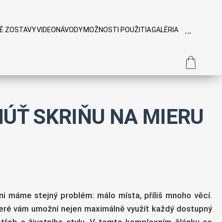
…
É ZOSTAVY
VIDEONÁVODY
MOŽNOSTI POUŽITIA
GALÉRIA
TÁZKY
NÚŤ SKRIŇU NA MIERU
i máme stejný problém: málo místa, příliš mnoho věcí.
které vám umožní nejen maximálně využít každý dostupný