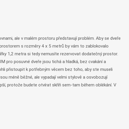
álovnami, ale v malém prostoru představují problém. Aby se dveře
m prostorem s rozměry 4 x 5 metrů by vám to zablokovalo
 šířky 1,2 metra si tedy nemusíte rezervovat dodatečný prostor.
BLUM pro posuvné dveře jsou tichá a hladká, bez cvakání a
 mohli přistoupit k potřebným věcem bez toho, aby ste museli
Jsou méně běžné, ale vypadají velmi stylově a osvobozují
 lepší, protože budete otvírat skříň sem-tam během oblékání. V