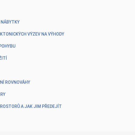
É NÁBYTKY
TEKTONICKÝCH VÝZEV NA VÝHODY
 POHYBU
ŽITÍ
ENÍ ROVNOVÁHY
ORY
PROSTORŮ A JAK JIM PŘEDEJÍT