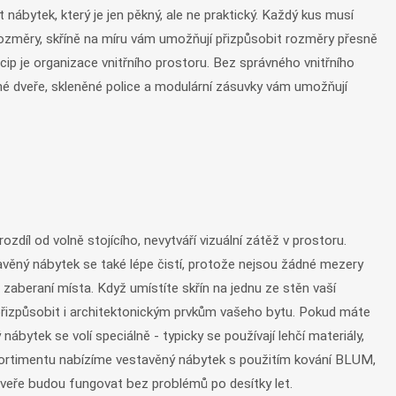
nábytek, který je jen pěkný, ale ne praktický. Každý kus musí
 rozměry, skříně na míru vám umožňují přizpůsobit rozměry přesně
p je organizace vnitřního prostoru. Bez správného vnitřního
vné dveře, skleněné police a modulární zásuvky vám umožňují
zdíl od volně stojícího, nevytváří vizuální zátěž v prostoru.
tavěný nábytek se také lépe čistí, protože nejsou žádné mezery
zaberaní místa. Když umístíte skřín na jednu ze stěn vaší
 přizpůsobit i architektonickým prvkům vašeho bytu. Pokud máte
ábytek se volí speciálně - typicky se používají lehčí materiály,
em sortimentu nabízíme vestavěný nábytek s použitím kování BLUM,
 dveře budou fungovat bez problémů po desítky let.