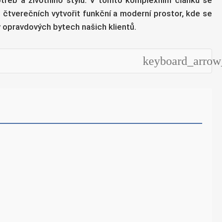
potřeb a životního stylu. V tomto komplexním článku se
 čtverečních vytvořit funkční a moderní prostor, kde se
 v opravdových bytech našich klientů.
keyboard_arro