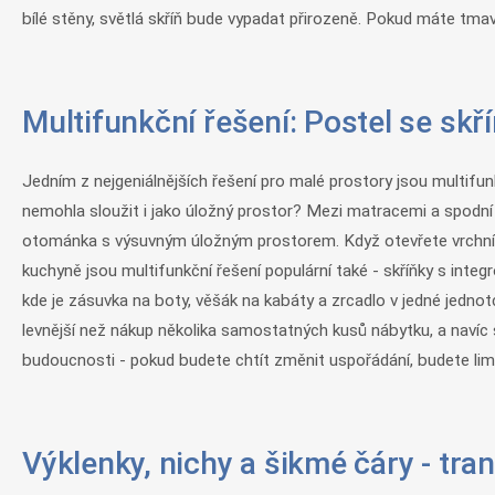
bílé stěny, světlá skříň bude vypadat přirozeně. Pokud máte tmavš
Multifunkční řešení: Postel se sk
Jedním z nejgeniálnějších řešení pro malé prostory jsou multifunk
nemohla sloužit i jako úložný prostor? Mezi matracemi a spodní s
otománka s výsuvným úložným prostorem. Když otevřete vrchní čá
kuchyně jsou multifunkční řešení populární také - skříňky s int
kde je zásuvka na boty, věšák na kabáty a zrcadlo v jedné jednotc
levnější než nákup několika samostatných kusů nábytku, a navíc 
budoucnosti - pokud budete chtít změnit uspořádání, budete li
Výklenky, nichy a šikmé čáry - tr