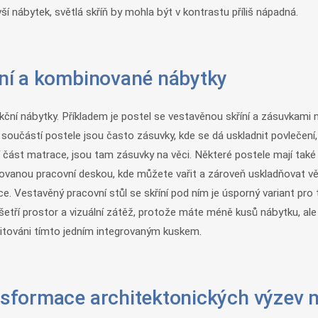
í nábytek, světlá skříň by mohla být v kontrastu příliš nápadná.
říní a kombinované nábytky
ční nábytky. Příkladem je postel se vestavěnou skříní a zásuvkami na
oučástí postele jsou často zásuvky, kde se dá uskladnit povlečení, s
st matrace, jsou tam zásuvky na věci. Některé postele mají také č
egrovanou pracovní deskou, kde můžete vařit a zároveň uskladňovat 
e. Vestavěný pracovní stůl se skříní pod ním je úsporný variant pro 
šetří prostor a vizuální zátěž, protože máte méně kusů nábytku, al
mitováni tímto jedním integrovaným kuskem.
ansformace architektonických výzev 