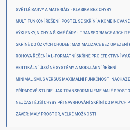
SVĚTLÉ BARVY A MATERIÁLY - KLASIKA BEZ CHYBY
MULTIFUNKČNÍ ŘEŠENÍ: POSTEL SE SKŘÍNÍ A KOMBINOVAN
VÝKLENKY, NICHY A ŠIKMÉ ČÁRY - TRANSFORMACE ARCHI
SKŘÍNĚ DO ÚZKÝCH CHODEB: MAXIMALIZACE BEZ OMEZENÍ
ROHOVÁ ŘEŠENÍ A L-FORMÁTNÍ SKŘÍNĚ PRO EFEKTIVNÍ VYU
VERTIKÁLNÍ ÚLOŽNÉ SYSTÉMY A MODULÁRNÍ ŘEŠENÍ
MINIMALISMUS VERSUS MAXIMÁLNÍ FUNKČNOST: NACHÁZ
PŘÍPADOVÉ STUDIE: JAK TRANSFORMUJEME MALÉ PROST
NEJČASTĚJŠÍ CHYBY PŘI NAVRHOVÁNÍ SKŘÍNÍ DO MALÝCH 
ZÁVĚR: MALÝ PROSTOR, VELKÉ MOŽNOSTI