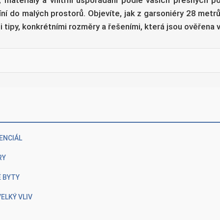
, materiály a vnitřní uspořádání podle vašich přesných 
 do malých prostorů. Objevíte, jak z garsoniéry 28 metrů
mi tipy, konkrétními rozměry a řešeními, která jsou ověřena
ENCIÁL
RY
É BYTY
ELKÝ VLIV