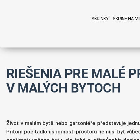
SKRINKY
SKRINE NA M
SKRINKY
VSTAVANÉ SKRINE
CHODBOVÉ ZOSTAVY
VID
RIEŠENIA PRE MALÉ 
V MALÝCH BYTOCH
Život v malém bytě nebo garsoniéře představuje jednu
Přitom počítadlo úspornosti prostoru nemusí být vůbec