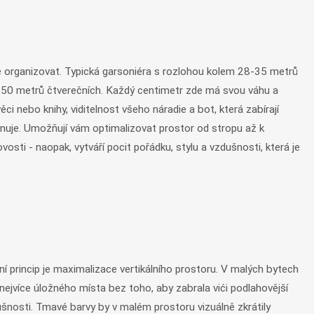
dete organizovat. Typická garsoniéra s rozlohou kolem 28-35 metrů
0-50 metrů čtverečních. Každý centimetr zde má svou váhu a
i nebo knihy, viditelnost všeho náradie a bot, která zabírají
iminuje. Umožňují vám optimalizovat prostor od stropu až k
osti - naopak, vytváří pocit pořádku, stylu a vzdušnosti, která je
ní princip je maximalizace vertikálního prostoru. V malých bytech
o nejvíce úložného místa bez toho, aby zabrala vići podlahovější
dušnosti. Tmavé barvy by v malém prostoru vizuálně zkrátily