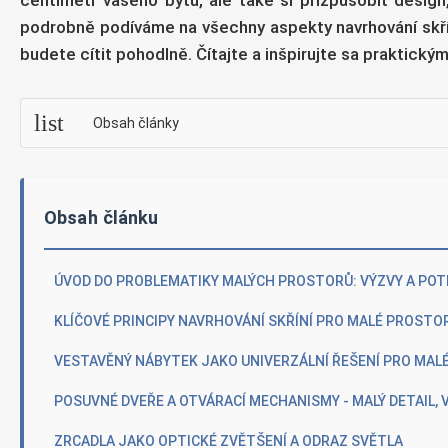
centimetr vašeho bytu, ale také si přizpůsobit design
podrobně podíváme na všechny aspekty navrhování skříní
budete cítit pohodlně. Čítajte a inšpirujte sa praktický
list
Obsah články
Obsah článku
ÚVOD DO PROBLEMATIKY MALÝCH PROSTORŮ: VÝZVY A POT
KLÍČOVÉ PRINCIPY NAVRHOVÁNÍ SKŘÍNÍ PRO MALÉ PROSTO
VESTAVĚNÝ NÁBYTEK JAKO UNIVERZÁLNÍ ŘEŠENÍ PRO MAL
POSUVNÉ DVEŘE A OTVÁRACÍ MECHANISMY - MALÝ DETAIL, V
ZRCADLA JAKO OPTICKÉ ZVĚTŠENÍ A ODRAZ SVĚTLA