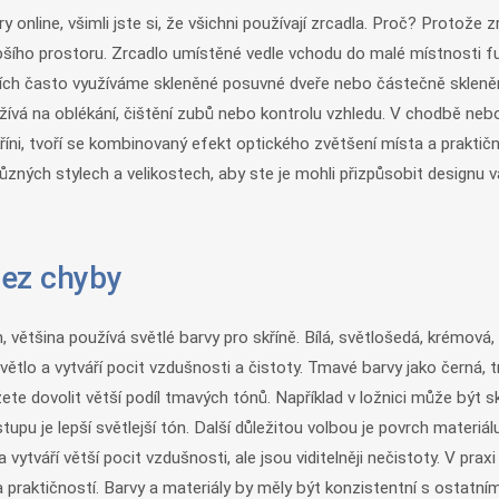
ry online, všimli jste si, že všichni používají zrcadla. Proč? Protože 
šího prostoru. Zrcadlo umístěné vedle vchodu do malé místnosti fungu
rzích často využíváme skleněné posuvné dveře nebo částečně skleně
oužívá na oblékání, čištění zubů nebo kontrolu vzhledu. V chodbě nebo
i, tvoří se kombinovaný efekt optického zvětšení místa a praktičnos
zných stylech a velikostech, aby ste je mohli přizpůsobit designu va
bez chyby
většina používá světlé barvy pro skříně. Bílá, světlošedá, krémová, 
světlo a vytváří pocit vzdušnosti a čistoty. Tmavé barvy jako černá,
ete dovolit větší podíl tmavých tónů. Například v ložnici může být s
tupu je lepší světlejší tón. Další důležitou volbou je povrch materiá
vytváří větší pocit vzdušnosti, ale jsou viditelněji nečistoty. V pra
 a praktičností. Barvy a materiály by měly být konzistentní s osta