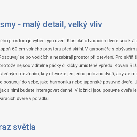
y - malý detail, velký vliv
lého prostoru je výběr typu dveří. Klasické otváracích dveře sou kr
 aspoň 60 cm volného prostoru před skříní. V garsoniéře s obývací
osouvají se po vodičích a nezabírají prostor při otevření. Pro skříň
kt, protože nejsou viditelné páčky či kličky umístěné vpředu. Kování 
s částečným otevřením, kdy otevřete jen jednu polovinu dveří, abyste
é se posunují do sebe, jako harmonika nebo japonské posuvné dveře. 
o, jak s nimi budete interagovat denně. V ložnici jsou posuvné dveře
áracích dveře v pořádku.
raz světla