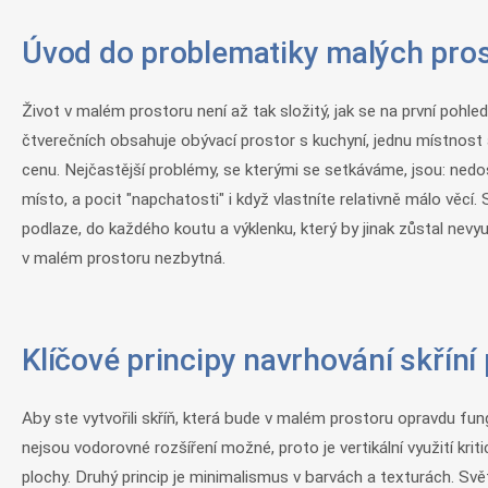
Úvod do problematiky malých pros
Život v malém prostoru není až tak složitý, jak se na první pohl
čtverečních obsahuje obývací prostor s kuchyní, jednu místnos
cenu. Nejčastější problémy, se kterými se setkáváme, jsou: nedos
místo, a pocit "napchatosti" i když vlastníte relativně málo věc
podlaze, do každého koutu a výklenku, který by jinak zůstal nevyu
v malém prostoru nezbytná.
Klíčové principy navrhování skříní
Aby ste vytvořili skříň, která bude v malém prostoru opravdu fun
nejsou vodorovné rozšíření možné, proto je vertikální využití kri
plochy. Druhý princip je minimalismus v barvách a texturách. Svě