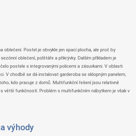
 oblečení. Postel je obvykle jen spací plocha, ale proč by
ezónní oblečení, polštáře a přikrývky. Dalším příkladem je
elo postele s integrovanými policemi a zásuvkami. V oblasti
věci. V chodbě se dá instalovat garderoba se sklopným panelem,
toho, kdo pracuje z domů. Multifunkční řešení jsou relativně
e s větší funkčností. Problém s multifunkčním nábytkem je však v
na výhody