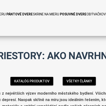
IERU
PÁNTOVÉ DVERE
SKRINE NA MIERU
POSUVNÉ DVERE
OBÝVAČKOV
EONÁVODY
BLOG
MOŽNOSTI POUŽITIA
ČASTO KLADENÉ O
PRIESTORY: AKO NAVRH
KATALÓG PRODUKTOV
VŠETKY ČLÁNKY
 z největších výzev moderního městského bydlení. Všichn
 depresí. Naopak skříně na míru jsou ideálním řešením, 