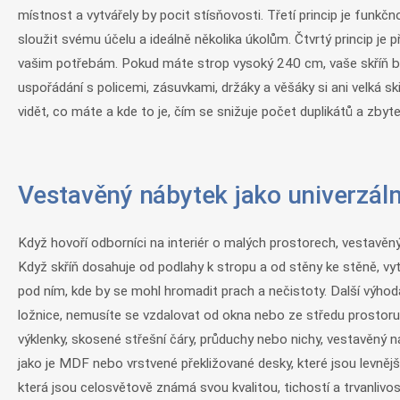
místnost a vytvářely by pocit stísňovosti. Třetí princip je funk
sloužit svému účelu a ideálně několika úkolům. Čtvrtý princip je
vašim potřebám. Pokud máte strop vysoký 240 cm, vaše skříň bud
uspořádání s policemi, zásuvkami, držáky a věšáky si ani velká s
vidět, co máte a kde to je, čím se snižuje počet duplikátů a zby
Vestavěný nábytek jako univerzáln
Když hovoří odborníci na interiér o malých prostorech, vestavěný 
Když skříň dosahuje od podlahy k stropu a od stěny ke stěně, vyt
pod ním, kde by se mohl hromadit prach a nečistoty. Další výhod
ložnice, nemusíte se vzdalovat od okna nebo ze středu prostoru
výklenky, skosené střešní čáry, průduchy nebo nichy, vestavěný ná
jako je MDF nebo vrstvené překližované desky, které jsou levněj
která jsou celosvětově známá svou kvalitou, tichostí a trvanlivo