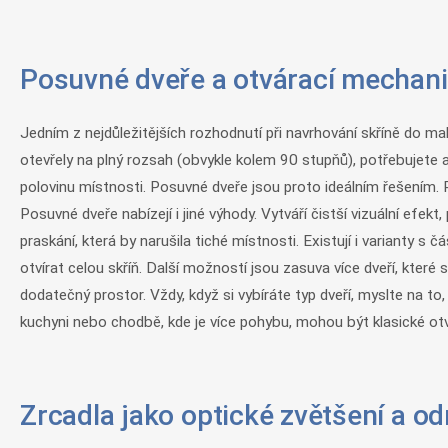
Posuvné dveře a otvárací mechanism
Jedním z nejdůležitějších rozhodnutí při navrhování skříně do ma
otevřely na plný rozsah (obvykle kolem 90 stupňů), potřebujete
polovinu místnosti. Posuvné dveře jsou proto ideálním řešením. P
Posuvné dveře nabízejí i jiné výhody. Vytváří čistší vizuální efe
praskání, která by narušila tiché místnosti. Existují i varianty 
otvírat celou skříň. Další možností jsou zasuva více dveří, kter
dodatečný prostor. Vždy, když si vybíráte typ dveří, myslte na t
kuchyni nebo chodbě, kde je více pohybu, mohou být klasické otv
Zrcadla jako optické zvětšení a od